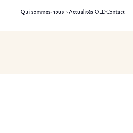
Qui sommes-nous
Actualités OLD
Contact
envoyer un email
Rejoignez-nous
Facebook
Instagram