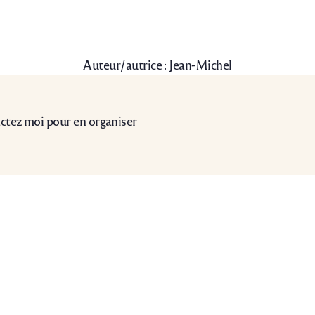
Auteur/autrice :
Jean-Michel
tactez moi pour en organiser
Association
La Maison
Atelier-boutique
Notre histoire
2022 © La Perle Précieuse