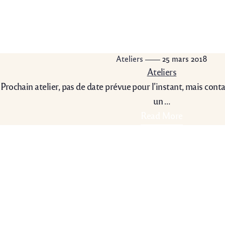
Ateliers
25 mars 2018
Ateliers
Prochain atelier, pas de date prévue pour l’instant, mais con
un …
Read More
La Perle Précieuse
Nous trouver
La Perle Précieuse
Grand-Rue 4
1170 Aubonne